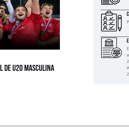
C
P
E
E
a
2
al de U20 Masculina
A
2