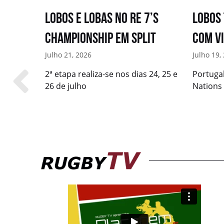
ve
Lobos e Lobas no RE 7’s
Lobos
Championship em Split
com v
Julho 21, 2026
Julho 19,
dias 6 e 7
2ª etapa realiza-se nos dias 24, 25 e
Portuga
26 de julho
Nations