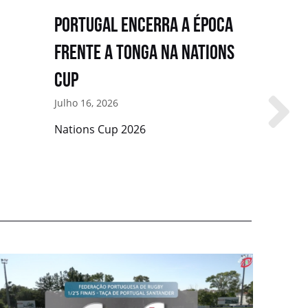
Portugal encerra a época
Portug
frente a Tonga na Nations
primeir
Cup
Cup
Julho 16, 2026
Julho 12, 2
Nations Cup 2026
Vitória c
do Canad