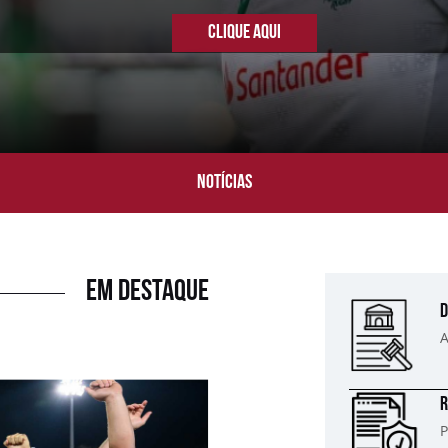
CLIQUE AQUI
NOTÍCIAS
EM DESTAQUE
D
A
R
P