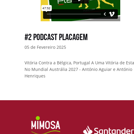
#2 Podcast Placagem
05 de Fevereiro 2025
Vitória Contra a Bélgica, Portugal A Uma Vitória de Est
No Mundial Austrália 2027 - António Aguiar e António
Henriques