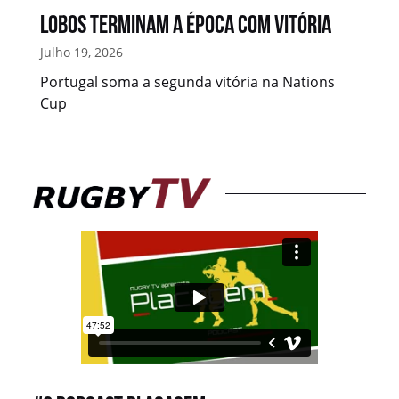
p
Lobos terminam a época com vitória
Co
Julho 19, 2026
Julh
Portugal soma a segunda vitória na Nations
Nat
Cup
ulho