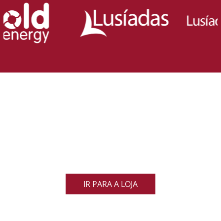
Loja Oficial da Federação Portuguesa
de Rugby
Demonstra o teu orgulho pelo rugby nacional.
Veste as cores de Portugal dentro e fora do campo
e apoia os nossos Lobos com estilo e paixão!
IR PARA A LOJA
ACOMPANHA AS NOVIDADES DO RUGBY