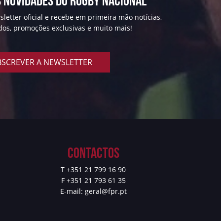
 NOVIDADES DO RUGBY NACIONAL
letter oficial e recebe em primeira mão notícias,
ados, promoções exclusivas e muito mais!
SCREVER A NEWSLETTER
Contactos
T +351 21 799 16 90
F +351 21 793 61 35
E-mail:
geral@fpr.pt