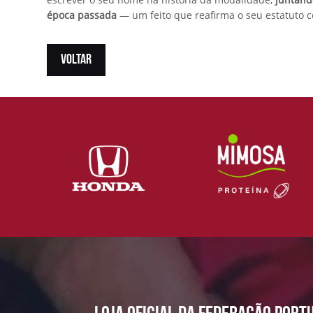
época passada
— um feito que reafirma o seu estatuto 
VOLTAR