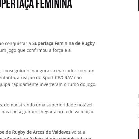
upertaça Feminina
ao conquistar a
Supertaça Feminina de Rugby
num jogo que confirmou a força e a
e
, conseguindo inaugurar o marcador com um
 entanto, a reação do Sport CP/CRAV não
uipa rapidamente inverteram o rumo do jogo,
s
, demonstrando uma superioridade notável
penas conseguiram chegar à área de validação
ube de Rugby de Arcos de Valdevez
volta a
o a Supertaça à dobradinha conquistada na