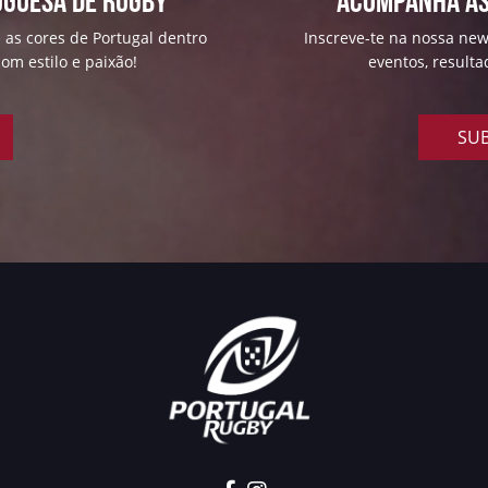
uguesa de Rugby
ACOMPANHA AS
 as cores de Portugal dentro
Inscreve-te na nossa news
om estilo e paixão!
eventos, result
SUB