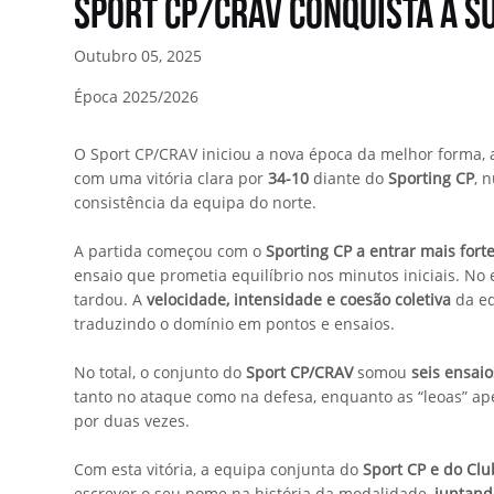
Sport CP/CRAV conquista a S
Outubro 05, 2025
Época 2025/2026
O Sport CP/CRAV iniciou a nova época da melhor forma, 
com uma vitória clara por
34-10
diante do
Sporting CP
, 
consistência da equipa do norte.
A partida começou com o
Sporting CP a entrar mais fort
ensaio que prometia equilíbrio nos minutos iniciais. No
tardou. A
velocidade, intensidade e coesão coletiva
da eq
traduzindo o domínio em pontos e ensaios.
No total, o conjunto do
Sport CP/CRAV
somou
seis ensaio
tanto no ataque como na defesa, enquanto as “leoas” a
por duas vezes.
Com esta vitória, a equipa conjunta do
Sport CP e do Cl
escrever o seu nome na história da modalidade,
juntand