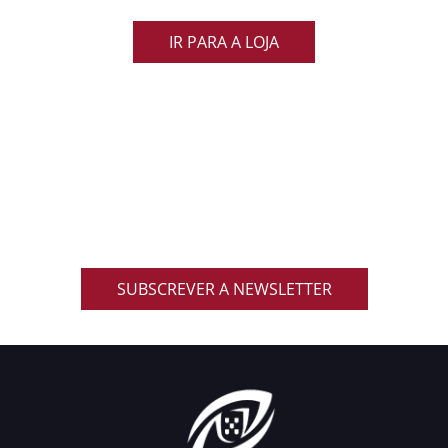
IR PARA A LOJA
ACOMPANHA AS NOVIDADES DO RUGBY
NACIONAL
Inscreve-te na nossa newsletter oficial e recebe em
primeira mão notícias, eventos, resultados,
promoções exclusivas e muito mais!
SUBSCREVER A NEWSLETTER