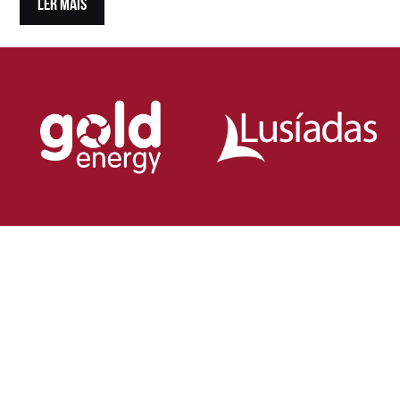
LER MAIS
Loja Oficial da Federação Portuguesa
de Rugby
Demonstra o teu orgulho pelo rugby nacional.
Veste as cores de Portugal dentro e fora do campo
e apoia os nossos Lobos com estilo e paixão!