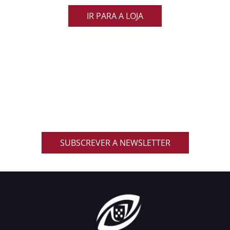
IR PARA A LOJA
ACOMPANHA AS NOVIDADES DO RUGBY
NACIONAL
Inscreve-te na nossa newsletter oficial e recebe em
primeira mão notícias, eventos, resultados,
promoções exclusivas e muito mais!
SUBSCREVER A NEWSLETTER