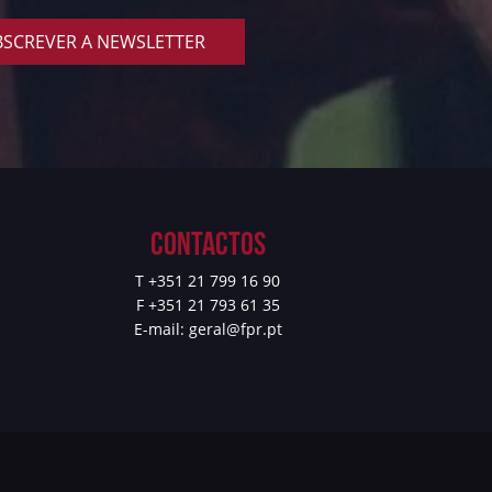
SCREVER A NEWSLETTER
Contactos
T +351 21 799 16 90
F +351 21 793 61 35
E-mail:
geral@fpr.pt