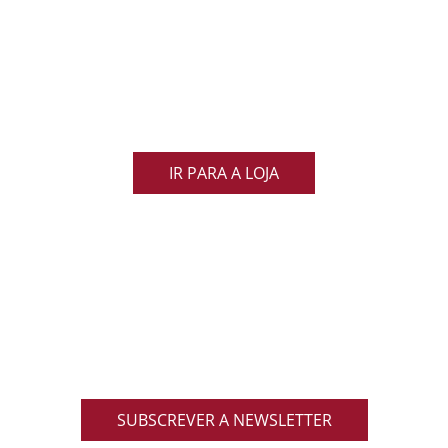
Loja Oficial da Federação Portuguesa
de Rugby
Demonstra o teu orgulho pelo rugby nacional.
Veste as cores de Portugal dentro e fora do campo
e apoia os nossos Lobos com estilo e paixão!
IR PARA A LOJA
ACOMPANHA AS NOVIDADES DO RUGBY
NACIONAL
Inscreve-te na nossa newsletter oficial e recebe em
primeira mão notícias, eventos, resultados,
promoções exclusivas e muito mais!
SUBSCREVER A NEWSLETTER