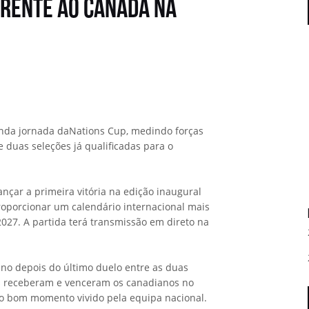
frente ao Canadá na
unda jornada daNations Cup, medindo forças
duas seleções já qualificadas para o
nçar a primeira vitória na edição inaugural
roporcionar um calendário internacional mais
2027. A partida terá transmissão em direto na
no depois do último duelo entre as duas
os receberam e venceram os canadianos no
o bom momento vivido pela equipa nacional.