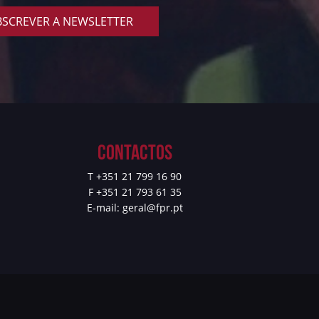
SCREVER A NEWSLETTER
Contactos
T +351 21 799 16 90
F +351 21 793 61 35
E-mail:
geral@fpr.pt