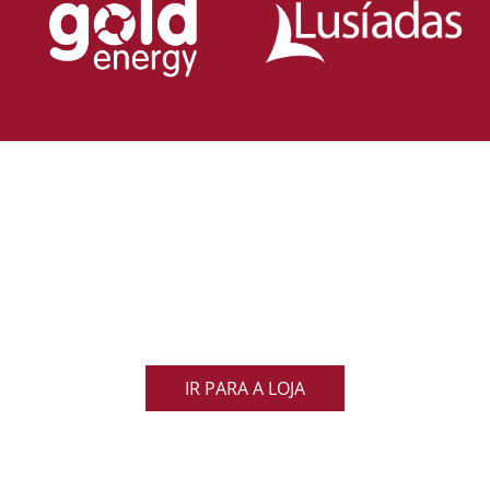
Loja Oficial da Federação Portuguesa
de Rugby
Demonstra o teu orgulho pelo rugby nacional.
Veste as cores de Portugal dentro e fora do campo
e apoia os nossos Lobos com estilo e paixão!
IR PARA A LOJA
ACOMPANHA AS NOVIDADES DO RUGBY