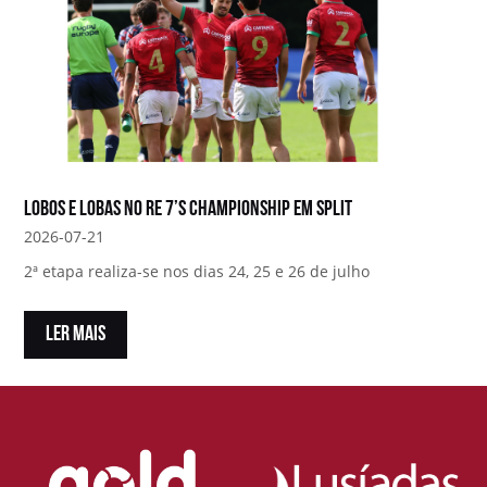
Lobos e Lobas no RE 7’s Championship em Split
2026-07-21
2ª etapa realiza-se nos dias 24, 25 e 26 de julho
LER MAIS