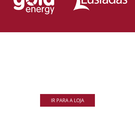
Loja Oficial da Federação Portuguesa
de Rugby
Demonstra o teu orgulho pelo rugby nacional.
Veste as cores de Portugal dentro e fora do campo
e apoia os nossos Lobos com estilo e paixão!
IR PARA A LOJA
ACOMPANHA AS NOVIDADES DO RUGBY
NACIONAL