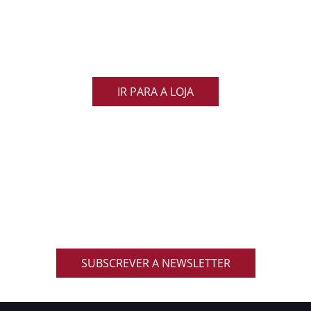
Demonstra o teu orgulho pelo rugby nacional.
Veste as cores de Portugal dentro e fora do campo
e apoia os nossos Lobos com estilo e paixão!
IR PARA A LOJA
ACOMPANHA AS NOVIDADES DO RUGBY
NACIONAL
Inscreve-te na nossa newsletter oficial e recebe em
primeira mão notícias, eventos, resultados,
promoções exclusivas e muito mais!
SUBSCREVER A NEWSLETTER