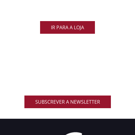
Veste as cores de Portugal dentro e fora do campo
e apoia os nossos Lobos com estilo e paixão!
IR PARA A LOJA
ACOMPANHA AS NOVIDADES DO RUGBY
NACIONAL
Inscreve-te na nossa newsletter oficial e recebe em
primeira mão notícias, eventos, resultados,
promoções exclusivas e muito mais!
SUBSCREVER A NEWSLETTER