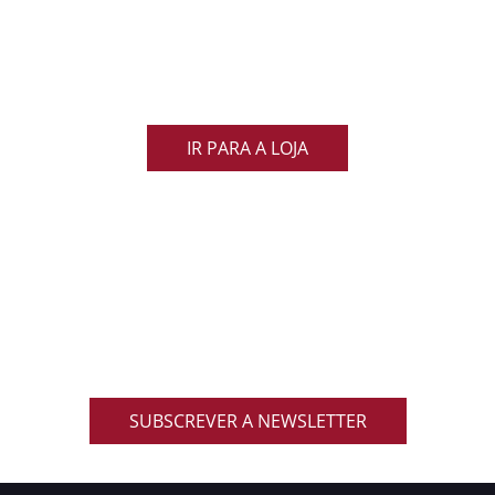
Demonstra o teu orgulho pelo rugby nacional.
Veste as cores de Portugal dentro e fora do campo
e apoia os nossos Lobos com estilo e paixão!
IR PARA A LOJA
ACOMPANHA AS NOVIDADES DO RUGBY
NACIONAL
Inscreve-te na nossa newsletter oficial e recebe em
primeira mão notícias, eventos, resultados,
promoções exclusivas e muito mais!
SUBSCREVER A NEWSLETTER