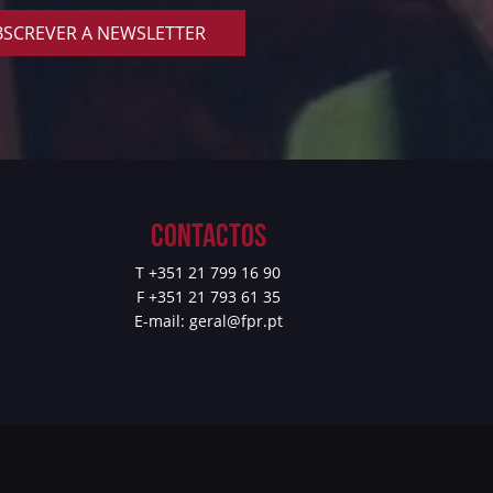
SCREVER A NEWSLETTER
Contactos
T +351 21 799 16 90
F +351 21 793 61 35
E-mail:
geral@fpr.pt