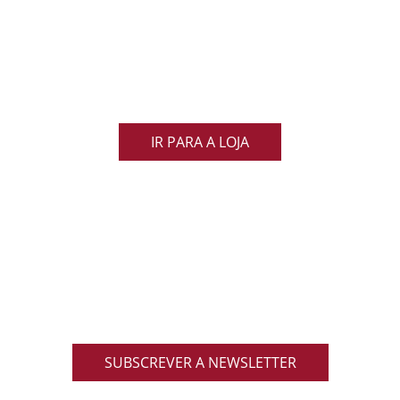
de Rugby
Demonstra o teu orgulho pelo rugby nacional.
Veste as cores de Portugal dentro e fora do campo
e apoia os nossos Lobos com estilo e paixão!
IR PARA A LOJA
ACOMPANHA AS NOVIDADES DO RUGBY
NACIONAL
Inscreve-te na nossa newsletter oficial e recebe em
primeira mão notícias, eventos, resultados,
promoções exclusivas e muito mais!
SUBSCREVER A NEWSLETTER