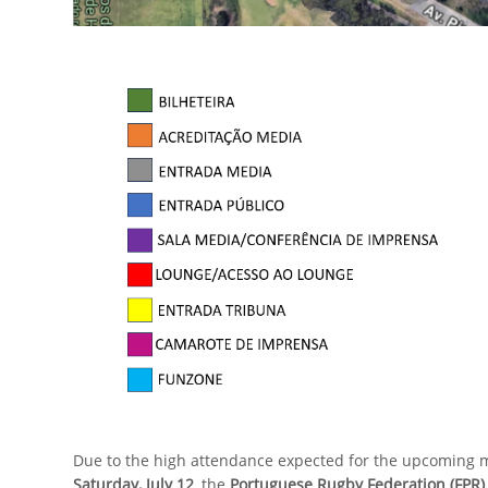
Due to the high attendance expected for the upcoming
Saturday, July 12
, the
Portuguese Rugby Federation (FPR)