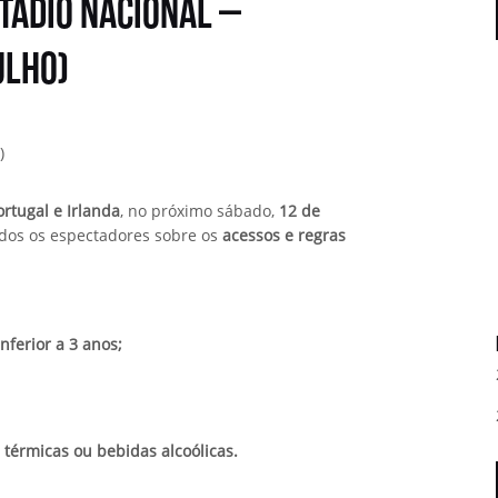
tádio Nacional –
ulho)
)
ortugal e Irlanda
, no próximo sábado,
12 de
dos os espectadores sobre os
acessos e regras
nferior a 3 anos;
s térmicas ou bebidas alcoólicas.