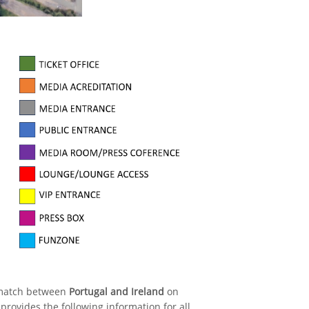
 match between
Portugal and Ireland
on
provides the following information for all