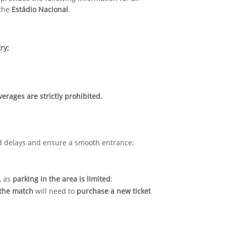
the
Estádio Nacional
.
ry;
verages are strictly prohibited.
oid delays and ensure a smooth entrance;
, as
parking in the area is limited
;
 the match
will need to
purchase a new ticket